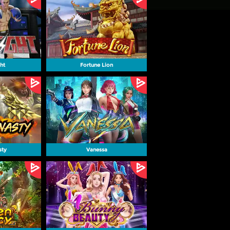
ht
Fortune Lion
sty
Vanessa