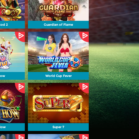
God 2
Guardian of Flame
eow
World Cup Fever
How
Super 7