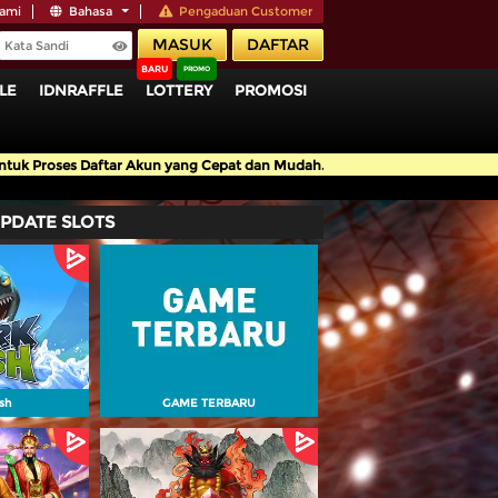
ami
Bahasa
Pengaduan Customer
DAFTAR
BARU
PROMO
LE
IDNRAFFLE
LOTTERY
PROMOSI
es Daftar Akun yang Cepat dan Mudah. Setelah Berhasil, Segera Login ke
PDATE SLOTS
sh
GAME TERBARU