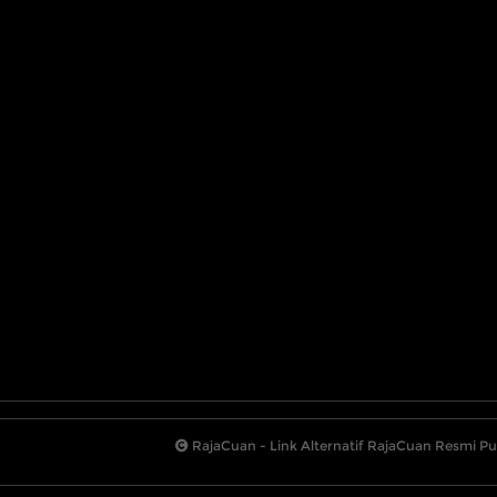
RajaCuan - Link Alternatif RajaCuan Resmi Pu