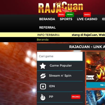
BARU
BARU
PROMO
BERANDA
SPORTS
LIVE CASINO
I
REFERRAL
INFO TERBARU:
Selamat Datang di RajaCuan, Website Resm
Beranda
Slots
RAJACUAN - LINK 
Game Populer
Stream n' Spin
Ne 
IDN
PP
PROMO