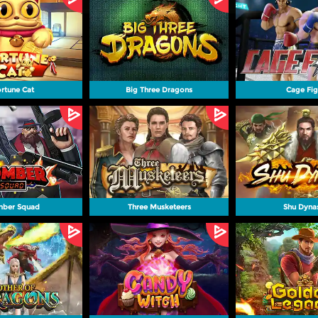
rtune Cat
Big Three Dragons
Cage Fig
ber Squad
Three Musketeers
Shu Dyna