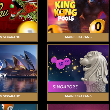
N SEKARANG
MAIN SEKARANG
N SEKARANG
MAIN SEKARANG