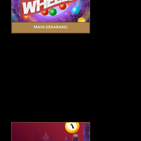
MAIN SEKARANG