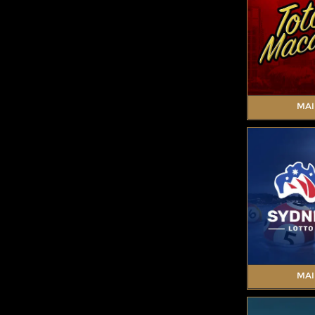
MAI
MAI