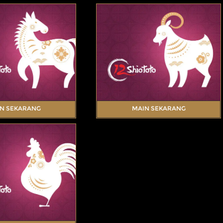
N SEKARANG
MAIN SEKARANG