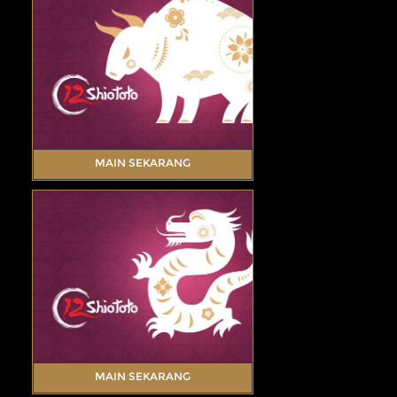
MAIN SEKARANG
MAIN SEKARANG