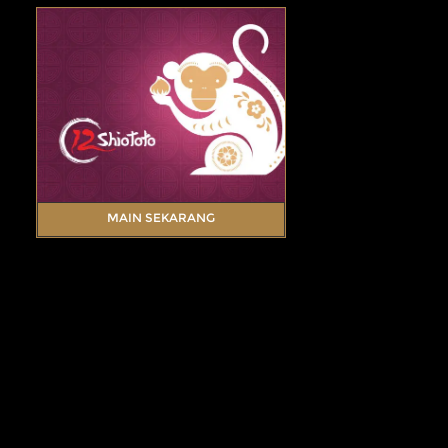
MAIN SEKARANG