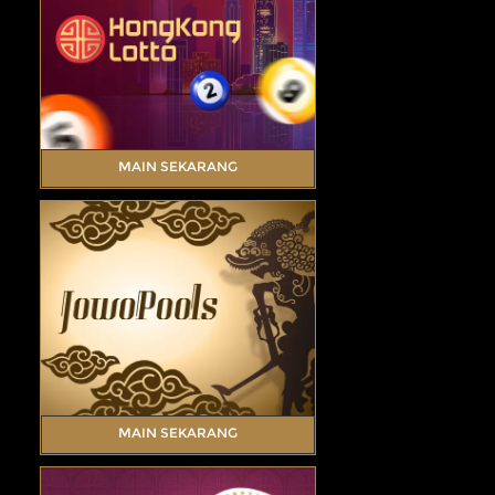
MAIN SEKARANG
MAIN SEKARANG