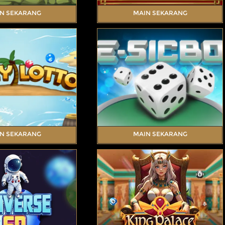
N SEKARANG
MAIN SEKARANG
N SEKARANG
MAIN SEKARANG