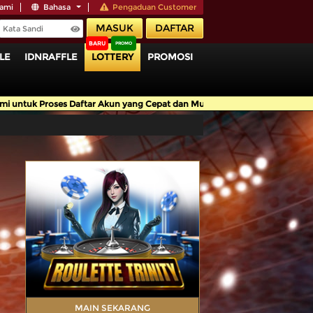
ami
Bahasa
Pengaduan Customer
DAFTAR
BARU
PROMO
LE
IDNRAFFLE
LOTTERY
PROMOSI
Daftar Akun yang Cepat dan Mudah. Setelah Berhasil, Segera Login ke Da
MAIN SEKARANG