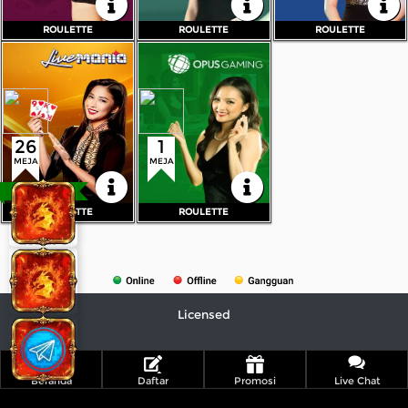
KEMBALI
KEMBALI
KEMBALI
ROULETTE
ROULETTE
ROULETTE
ROULETTE
ROULETTE
ROULETTE
Meja
Min
Max
Meja
Min
Max
Baccarat
5Rb
5Jt
Baccarat
1Rb
20Jt
Roulette
1Rb
20Jt
Roulette
1Rb
20Jt
Sicbo
2Rb
25Jt
Blackjack
10Rb
50Jt
Sicbo
1Rb
20Jt
Wheel
1Rb
1Jt
Dragon Tiger
1Rb
20Jt
Dragon Tiger
5Rb
5Jt
26
1
DAFTAR
MASUK
DAFTAR
MASUK
MEJA
MEJA
KEMBALI
KEMBALI
PROMO
ROULETTE
ROULETTE
ROULETTE
ROULETTE
Licensed
Beranda
Daftar
Promosi
Live Chat