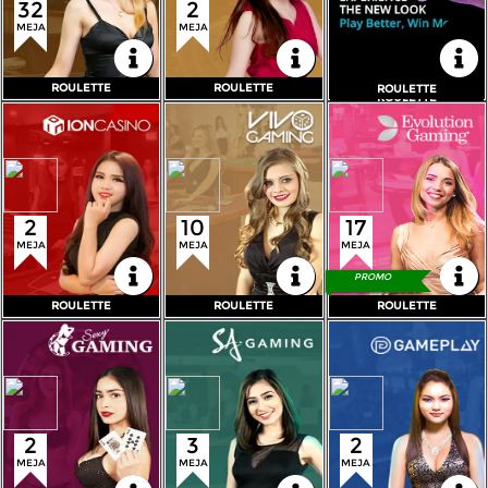
32
2
DAFTAR
MASUK
DAFTAR
MASUK
DAFTAR
MASUK
MEJA
MEJA
Referral
KEMBALI
KEMBALI
KEMBALI
Promosi
ROULETTE
ROULETTE
ROULETTE
ROULETTE
ROULETTE
ROULETTE
Meja
Min
Max
Meja
Min
Max
Meja
Min
Max
Hubungi Kami
Roulette
1Rb
20Jt
Baccarat
5Rb
30Jt
Baccarat
5Rb
30Jt
Baccarat
2Rb
10Jt
Roulette
1Rb
125Jt
Roulette
1Rb
30Jt
Sicbo
2Rb
10Jt
Live Chat
Dragon Tiger
10Rb
10Jt
Sicbo
1Rb
125Jt
Blackjack
250Rb
30Jt
Blackjack
10Rb
20Jt
Dragon Tiger
5Rb
30Jt
Special Games
10Rb
30Jt
Wheel
1Rb
10Jt
Pengaduan Customer
2
10
17
DAFTAR
MASUK
DAFTAR
MASUK
DAFTAR
MASUK
MEJA
MEJA
MEJA
Pilih Bahasa:
KEMBALI
KEMBALI
KEMBALI
PROMO
ROULETTE
ROULETTE
ROULETTE
ROULETTE
ROULETTE
ROULETTE
Meja
Min
Max
Meja
Min
Max
Meja
Min
Max
Baccarat
5Rb
30Jt
Baccarat
10Rb
30Jt
Baccarat
1Rb
30Jt
Sicbo
500
250Rb
Dragon Tiger
10Rb
30Jt
Dragon Tiger
1Rb
30Jt
MASUK
DAFTAR
Roulette
1Rb
300Rb
Sicbo
10Rb
30Jt
Roulette
1Rb
30Jt
Dragon Tiger
5Rb
1,9Jt
Roulette
10Rb
30Jt
Sicbo
1Rb
30Jt
Special Games
500
1,9Jt
&copy; RajaCuan - Link Alternatif RajaCuan
Resmi Pusat Game Online Terupdate. Hak Cipta
2
3
2
Dilindungi.
DAFTAR
MASUK
DAFTAR
MASUK
DAFTAR
MASUK
MEJA
MEJA
MEJA